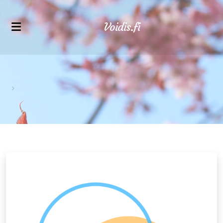
Voidis.fi
Äänihyvinvointikoulutukset
VoiceWell®-hoitajakoulutus
Verkkokurssit ammattilaisille
Verkkokurssit äänihyvinvointiin
Asiakaspolku
Voidiksen tarina