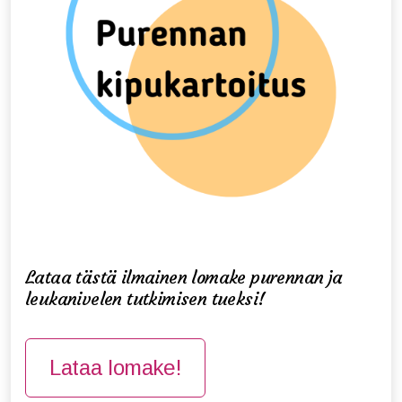
VoiceWell® -hoito
Neurosonic-hoito
VoiceWell-hoitajat
VoiceWell-puheterapeutit
Kicka Leppänen
Lataa tästä ilmainen lomake purennan ja
leukanivelen tutkimisen tueksi!
In English
Väitöstutkimus
Lataa lomake!
Tietosuojaseloste