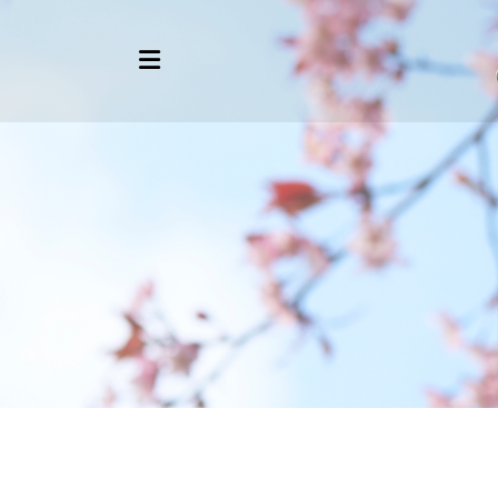
Äänihyvinvointikoulutukset
VoiceWell®-hoitajakoulutus
Verkkokurssit ammattilaisille
Verkkokurssit äänihyvinvointiin
Asiakaspolku
Voidiksen tarina