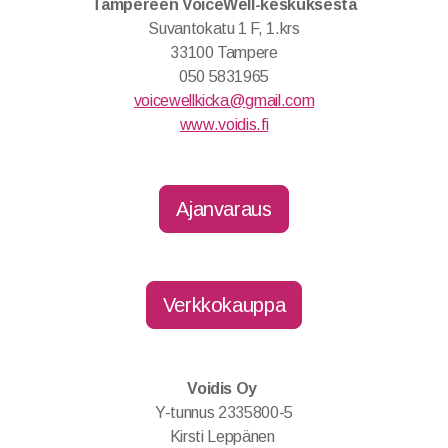
Tampereen VoiceWell-keskuksesta
Suvantokatu 1 F, 1.krs
33100 Tampere
050 5831965
voicewellkicka@gmail.com
www.voidis.fi
Ajanvaraus
Verkkokauppa
Voidis Oy
Y-tunnus 2335800-5
Kirsti Leppänen