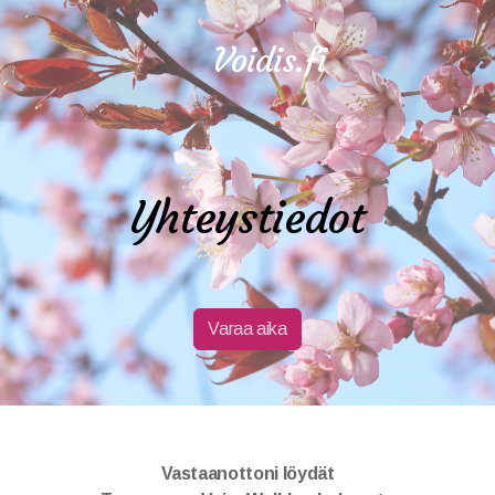
Voidis.fi
Yhteystiedot
Varaa aika
Vastaanottoni löydät