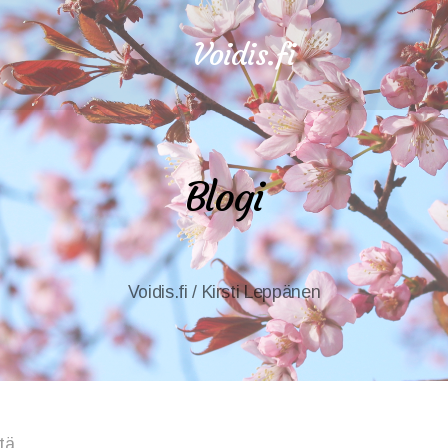
Voidis.fi
Blogi
Voidis.fi / Kirsti Leppänen
tä