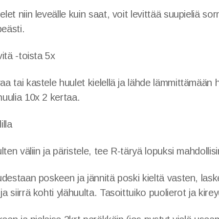
elet niin leveälle kuin saat, voit levittää suupieliä so
eästi.
vitä -toista 5x
aa tai kastele huulet kielellä ja lähde lämmittämään h
huulia 10x 2 kertaa.
illa
uulten väliin ja päristele, tee R-täryä lopuksi mahdoll
uudestaan poskeen ja jännitä poski kieltä vasten, lask
ja siirrä kohti ylähuulta. Tasoittuiko puolierot ja kire