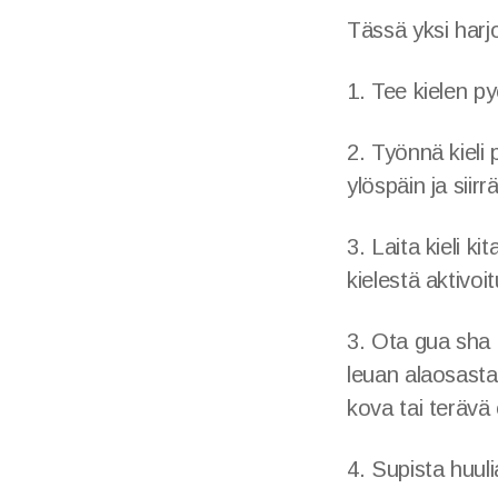
Tässä yksi harjo
1. Tee kielen p
2. Työnnä kieli 
ylöspäin ja siir
3. Laita kieli k
kielestä aktivoi
3. Ota gua sha t
leuan alaosasta
kova tai terävä 
4. Supista huuli