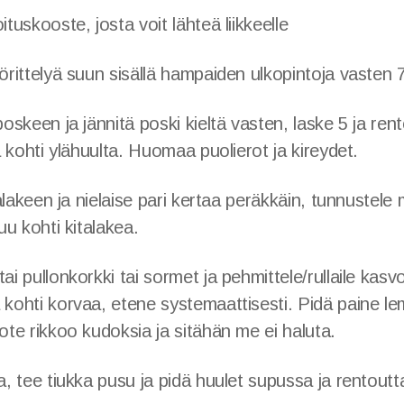
ituskooste, josta voit lähteä liikkeelle
yörittelyä suun sisällä hampaiden ulkopintoja vasten 
poskeen ja jännitä poski kieltä vasten, laske 5 ja ren
rä kohti ylähuulta. Huomaa puolierot ja kireydet.
italakeen ja nielaise pari kertaa peräkkäin, tunnustele
tuu kohti kitalakea.
ai pullonkorkki tai sormet ja pehmittele/rullaile kasv
 kohti korvaa, etene systemaattisesti. Pidä paine le
ote rikkoo kudoksia ja sitähän me ei haluta.
a, tee tiukka pusu ja pidä huulet supussa ja rentoutta