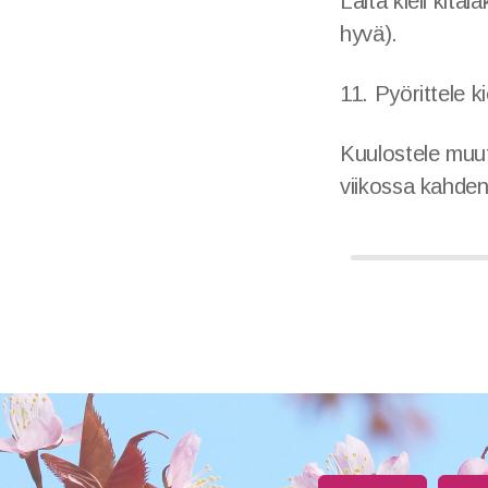
Laita kieli kita
hyvä).
11. Pyörittele ki
Kuulostele muut
viikossa kahden