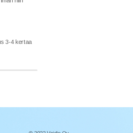
amman niin
us 3-4 kertaa