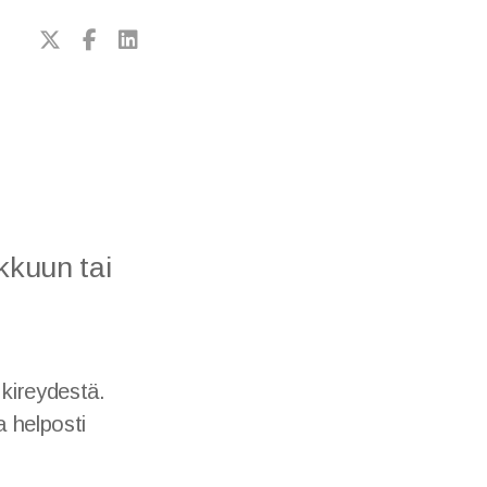
kkuun tai
 kireydestä.
a helposti