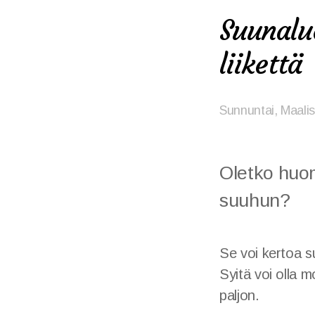
Suunalu
liikettä
Sunnuntai, Maali
Oletko huom
suuhun?
Se voi kertoa s
Syitä voi olla m
paljon.