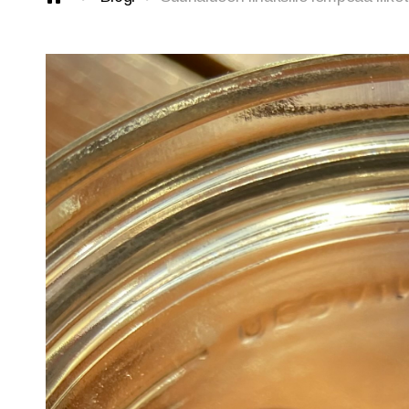
VoiceWell® -hoito
Neurosonic-hoito
VoiceWell-hoitajat
VoiceWell-puheterapeutit
Kicka Leppänen
In English
Väitöstutkimus
Tietosuojaseloste