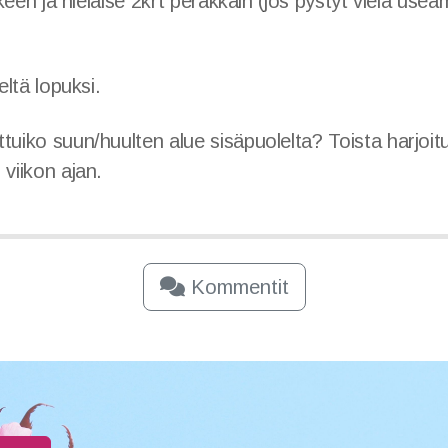
lakeen ja nielaise 2krt peräkkäin (jos pystyt vielä use
eltä lopuksi.
tuiko suun/huulten alue sisäpuolelta? Toista harjoit
 viikon ajan.
Kommentit