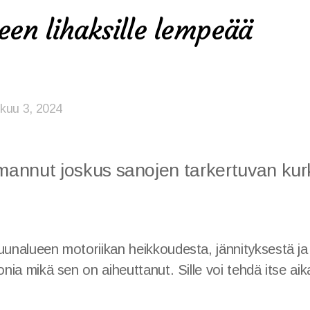
een lihaksille lempeää
skuu 3, 2024
annut joskus sanojen tarkertuvan kur
uunalueen motoriikan heikkoudesta, jännityksestä ja
onia mikä sen on aiheuttanut. Sille voi tehdä itse aik