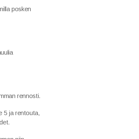
rmilla posken
uulia
isimman rennosti.
e 5 ja rentouta,
ydet.