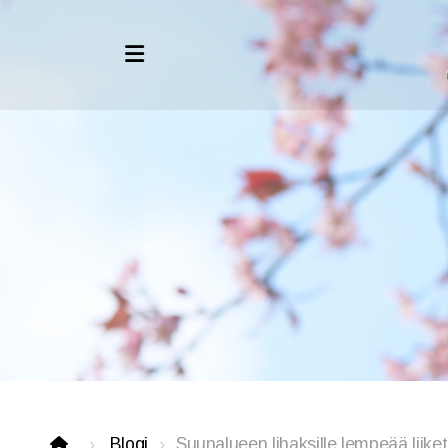
Äänihyvinvointikoulutukset
VoiceWell®-hoitajakoulutus
Verkkokurssit ammattilaisille
Verkkokurssit äänihyvinvointiin
Asiakaspolku
Voidiksen tarina
Blogi
Suunalueen lihaksille lempeää liiket