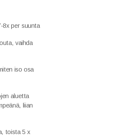
7-8x per suunta
touta, vaihda
 miten iso osa
ojen aluetta
mpeänä, liian
, toista 5 x