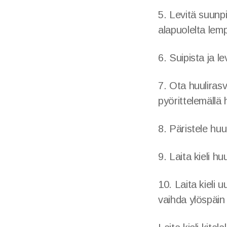
5. Levitä suunpi
alapuolelta lemp
6. Suipista ja le
7. Ota huulirasv
pyörittelemällä 
8. Päristele huul
9. Laita kieli h
10. Laita kieli 
vaihda ylöspäin 