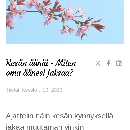
VoiceWell® -hoito
Neurosonic-hoito
VoiceWell-hoitajat
Kesän ääniä - Miten
oma äänesi jaksaa?
VoiceWell-puheterapeutit
Kicka Leppänen
Tiistai, Kesäkuu 13, 2023
In English
Väitöstutkimus
Ajattelin näin kesän kynnyksellä
Tietosuojaseloste
jakaa muutaman vinkin