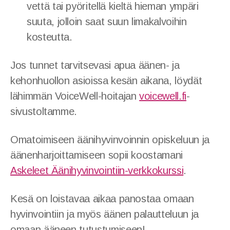
vettä tai pyöritellä kieltä hieman ympäri
suuta, jolloin saat suun limakalvoihin
kosteutta.
Jos tunnet tarvitsevasi apua äänen- ja
kehonhuollon asioissa kesän aikana, löydät
lähimmän VoiceWell-hoitajan
voicewell.fi
-
sivustoltamme.
Omatoimiseen äänihyvinvoinnin opiskeluun ja
äänenharjoittamiseen sopii koostamani
Askeleet Äänihyvinvointiin-verkkokurssi
.
Kesä on loistavaa aikaa panostaa omaan
hyvinvointiin ja myös äänen palautteluun ja
omaan ääneen tutustumiseen!