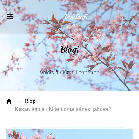
Voidis.fi
Äänihyvinvointikoulutukset
Blogi
VoiceWell®-hoitajakoulutus
Verkkokurssit ammattilaisille
Voidis.fi / Kirsti Leppänen
Verkkokurssit äänihyvinvointiin
Blogi
Kesän ääniä - Miten oma äänesi jaksaa?
Asiakaspolku
Voidiksen tarina