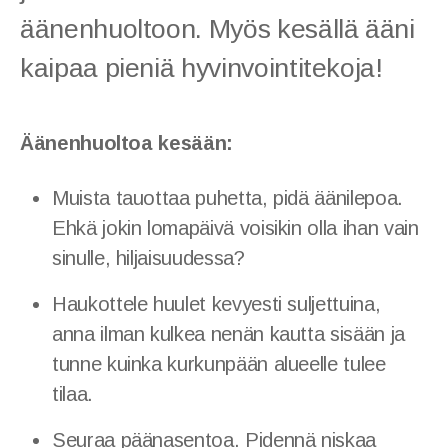
äänenhuoltoon. Myös kesällä ääni
kaipaa pieniä hyvinvointitekoja!
Ohjeita kotiin
Artikkeleita
Äänenhuoltoa kesään:
Muista tauottaa puhetta, pidä äänilepoa.
Ehkä jokin lomapäivä voisikin olla ihan vain
sinulle, hiljaisuudessa?
Haukottele huulet kevyesti suljettuina,
anna ilman kulkea nenän kautta sisään ja
tunne kuinka kurkunpään alueelle tulee
tilaa.
Seuraa päänasentoa. Pidennä niskaa